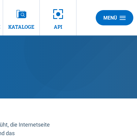
MENÜ
E
KATALOGE
API
t, die Internetseite
nd das