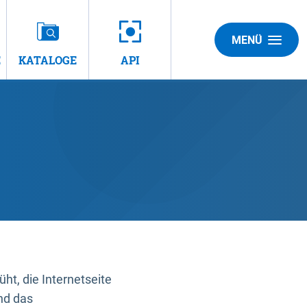
MENÜ
E
KATALOGE
API
t, die Internetseite
nd das