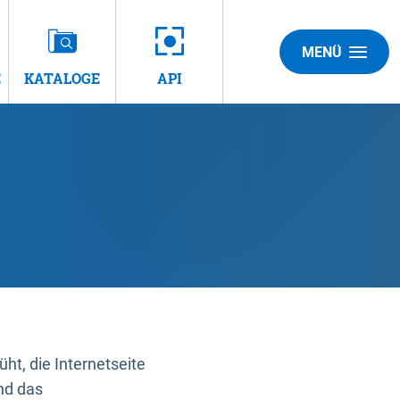
MENÜ
E
KATALOGE
API
t, die Internetseite
nd das