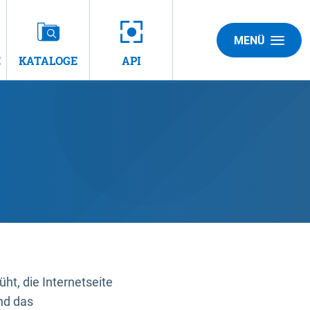
MENÜ
E
KATALOGE
API
t, die Internetseite
nd das