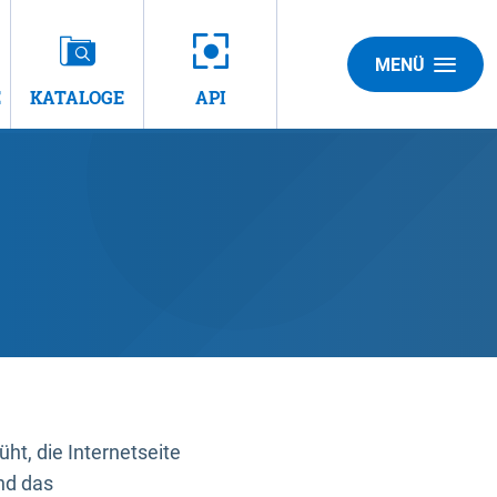
MENÜ
E
KATALOGE
API
t, die Internetseite
nd das