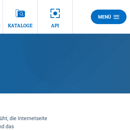
MENÜ
E
KATALOGE
API
t, die Internetseite
nd das