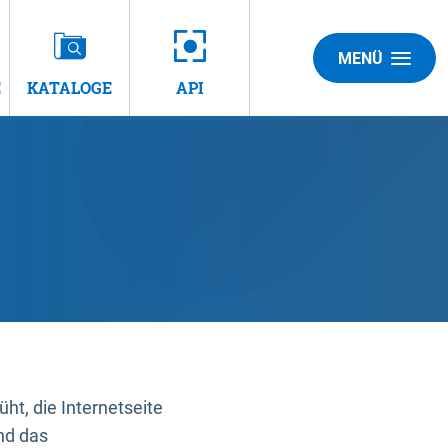
MENÜ
E
KATALOGE
API
t, die Internetseite
nd das