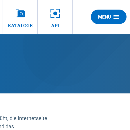
MENÜ
E
KATALOGE
API
t, die Internetseite
nd das