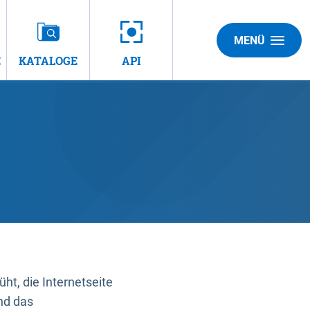
MENÜ
E
KATALOGE
API
t, die Internetseite
nd das