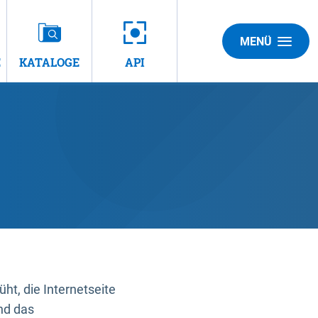
MENÜ
E
KATALOGE
API
t, die Internetseite
nd das