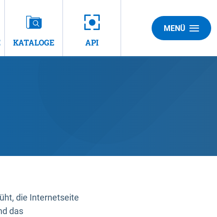
MENÜ
E
KATALOGE
API
t, die Internetseite
nd das