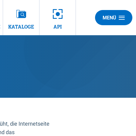
MENÜ
E
KATALOGE
API
t, die Internetseite
nd das