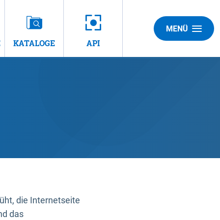
MENÜ
E
KATALOGE
API
t, die Internetseite
nd das