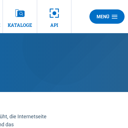
MENÜ
E
KATALOGE
API
t, die Internetseite
nd das