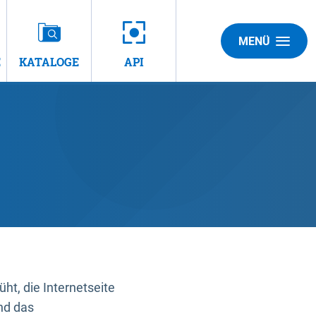
MENÜ
E
KATALOGE
API
t, die Internetseite
nd das