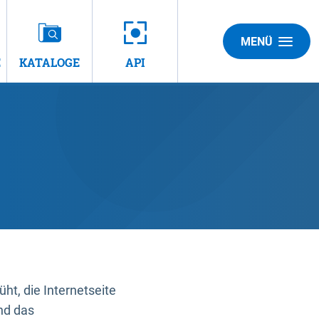
MENÜ
E
KATALOGE
API
t, die Internetseite
nd das