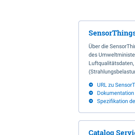
SensorThings
Über die SensorTh
des Umweltminister
Luftqualitätsdaten
(Strahlungsbelastu
URL zu SensorT
Dokumentation
Spezifikation d
Catalog Serv