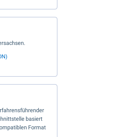
ersachsen.
ON)
erfahrensführender
nittstelle basiert
-kompatiblen Format