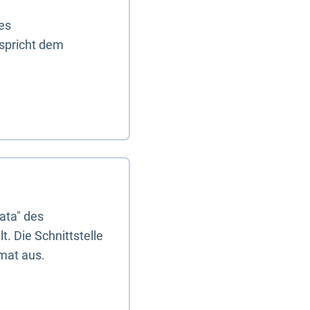
es
tspricht dem
ata" des
. Die Schnittstelle
mat aus.