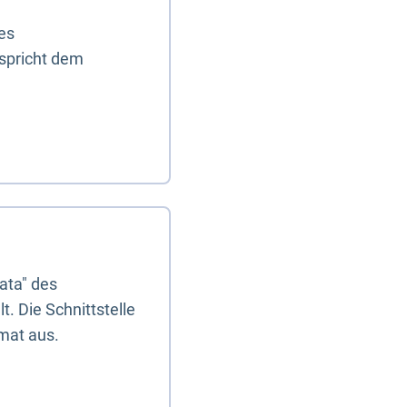
es
tspricht dem
ata" des
. Die Schnittstelle
mat aus.