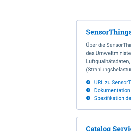
SensorThings
Über die SensorTh
des Umweltminister
Luftqualitätsdaten
(Strahlungsbelastu
URL zu SensorT
Dokumentation
Spezifikation d
Catalog Serv