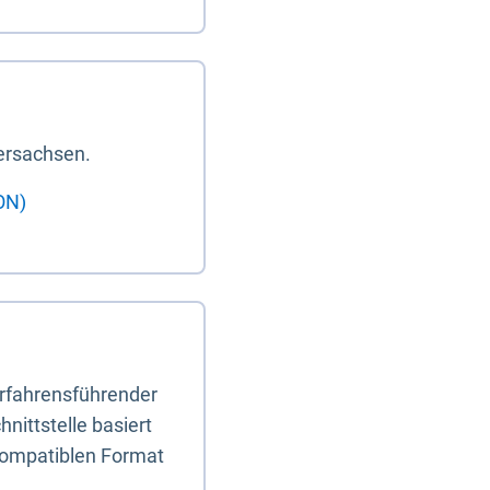
ersachsen.
ON)
erfahrensführender
nittstelle basiert
-kompatiblen Format