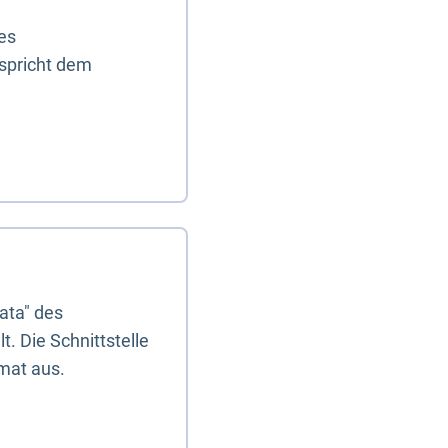
es
tspricht dem
ata" des
. Die Schnittstelle
mat aus.