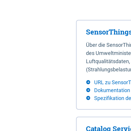
SensorThings
Über die SensorTh
des Umweltminister
Luftqualitätsdaten
(Strahlungsbelastu
URL zu SensorT
Dokumentation
Spezifikation d
Catalog Serv