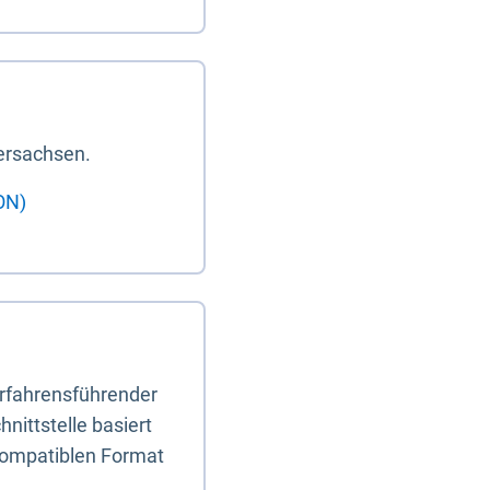
ersachsen.
ON)
erfahrensführender
nittstelle basiert
-kompatiblen Format