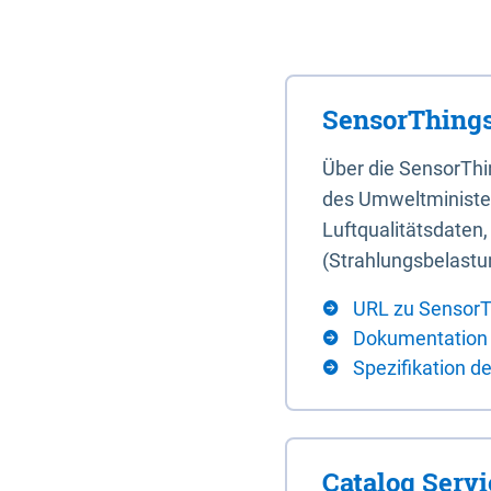
SensorThings
Über die SensorTh
des Umweltminister
Luftqualitätsdaten
(Strahlungsbelastu
URL zu SensorT
Dokumentation
Spezifikation d
Catalog Serv