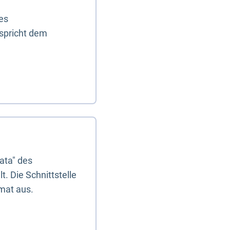
es
tspricht dem
ata" des
. Die Schnittstelle
mat aus.