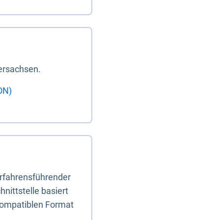
ersachsen.
ON)
erfahrensführender
nittstelle basiert
-kompatiblen Format