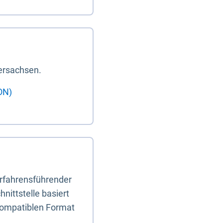
ersachsen.
ON)
erfahrensführender
nittstelle basiert
-kompatiblen Format