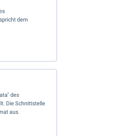
es
tspricht dem
ata" des
. Die Schnittstelle
mat aus.