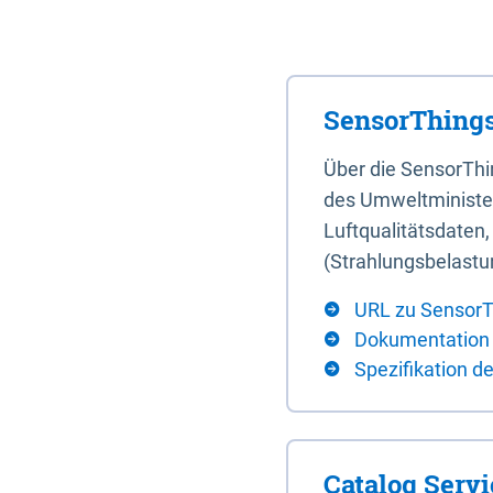
SensorThings
Über die SensorTh
des Umweltminister
Luftqualitätsdaten
(Strahlungsbelastu
URL zu SensorT
Dokumentation
Spezifikation d
Catalog Serv