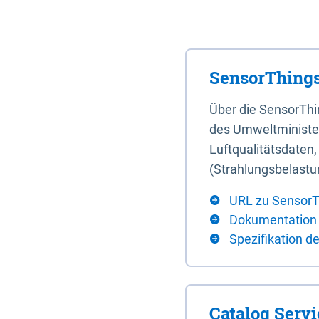
SensorThings
Über die SensorTh
des Umweltminister
Luftqualitätsdaten
(Strahlungsbelastu
URL zu SensorT
Dokumentation
Spezifikation d
Catalog Serv