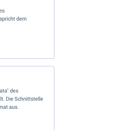
es
tspricht dem
ata" des
. Die Schnittstelle
mat aus.