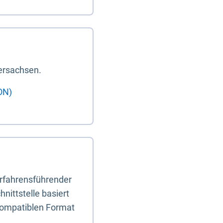
ersachsen.
ON)
erfahrensführender
nittstelle basiert
-kompatiblen Format