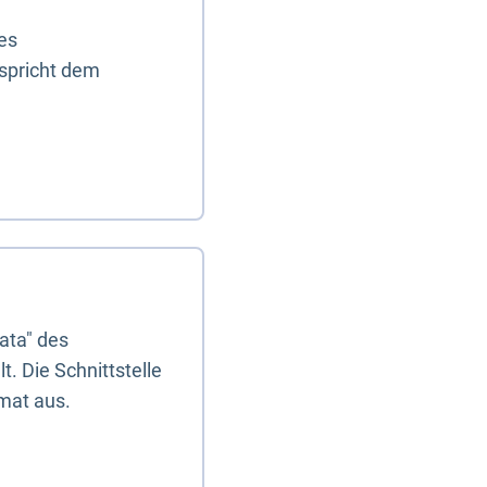
es
tspricht dem
ata" des
. Die Schnittstelle
mat aus.