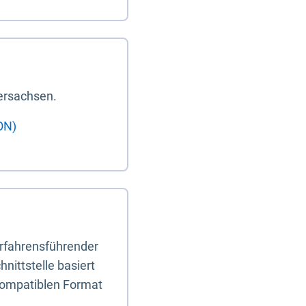
ersachsen.
ON)
erfahrensführender
nittstelle basiert
-kompatiblen Format