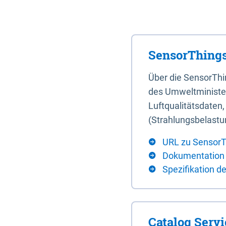
SensorThings
Über die SensorTh
des Umweltminister
Luftqualitätsdaten
(Strahlungsbelastu
URL zu SensorT
Dokumentation
Spezifikation d
Catalog Serv