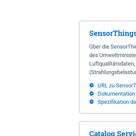
SensorThings
Über die SensorTh
des Umweltminister
Luftqualitätsdaten
(Strahlungsbelastu
URL zu SensorT
Dokumentation
Spezifikation d
Catalog Serv