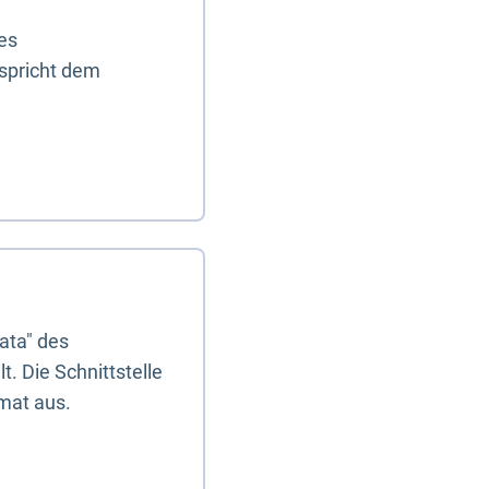
es
tspricht dem
ata" des
. Die Schnittstelle
mat aus.