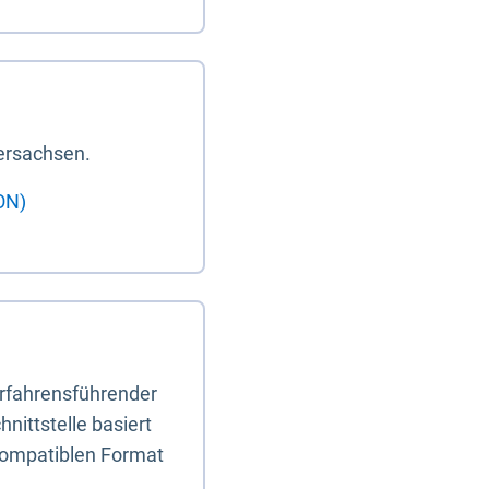
ersachsen.
ON)
erfahrensführender
nittstelle basiert
-kompatiblen Format