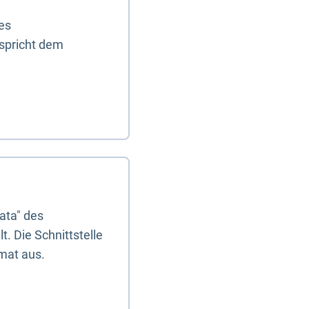
es
tspricht dem
ata" des
. Die Schnittstelle
mat aus.