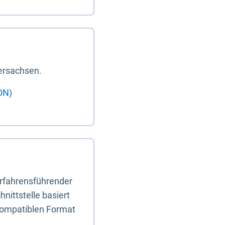
ersachsen.
ON)
erfahrensführender
nittstelle basiert
-kompatiblen Format