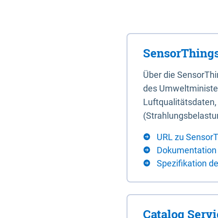
SensorThings
Über die SensorTh
des Umweltminister
Luftqualitätsdaten
(Strahlungsbelastu
URL zu SensorT
Dokumentation
Spezifikation d
Catalog Serv