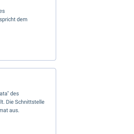
es
tspricht dem
ata" des
. Die Schnittstelle
mat aus.