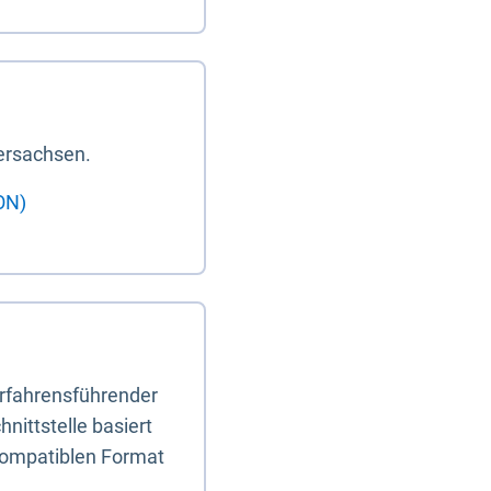
ersachsen.
ON)
erfahrensführender
nittstelle basiert
-kompatiblen Format