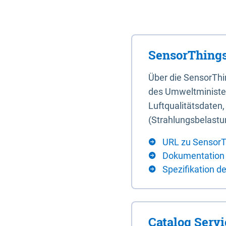
SensorThings
Über die SensorTh
des Umweltminister
Luftqualitätsdaten
(Strahlungsbelastu
URL zu SensorT
Dokumentation
Spezifikation d
Catalog Serv