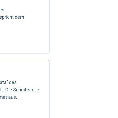
es
tspricht dem
ata" des
. Die Schnittstelle
mat aus.