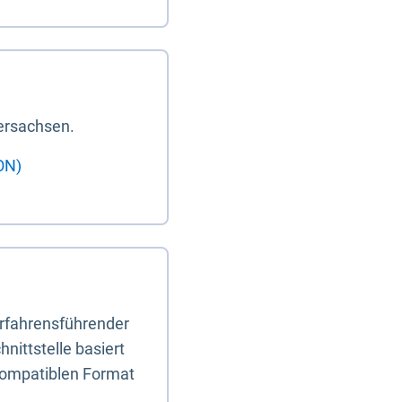
ersachsen.
ON)
erfahrensführender
nittstelle basiert
-kompatiblen Format