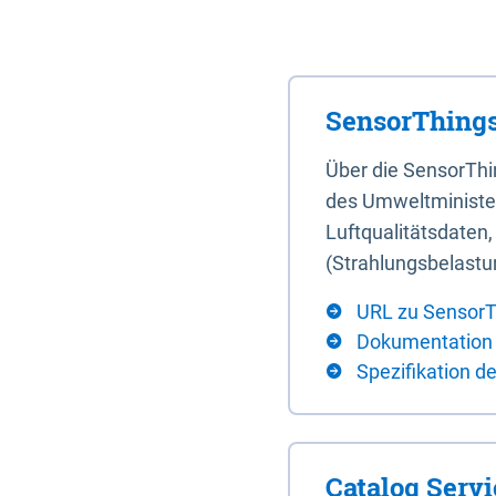
SensorThings
Über die SensorTh
des Umweltminister
Luftqualitätsdaten
(Strahlungsbelastu
URL zu SensorT
Dokumentation
Spezifikation d
Catalog Serv