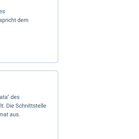
es
tspricht dem
ata" des
. Die Schnittstelle
mat aus.