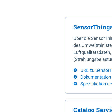
SensorThings
Über die SensorTh
des Umweltminister
Luftqualitätsdaten
(Strahlungsbelastu
URL zu SensorT
Dokumentation
Spezifikation d
Catalog Serv