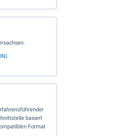
ersachsen.
ON)
erfahrensführender
nittstelle basiert
-kompatiblen Format