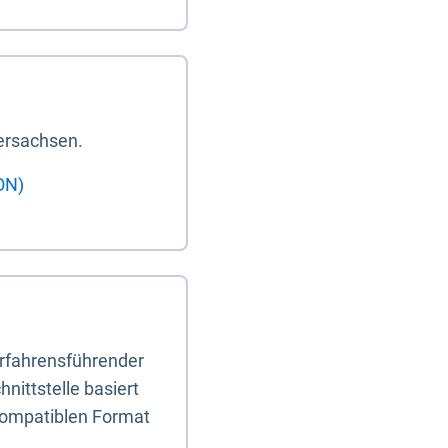
ersachsen.
ON)
erfahrensführender
nittstelle basiert
-kompatiblen Format