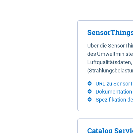
SensorThings
Über die SensorTh
des Umweltminister
Luftqualitätsdaten
(Strahlungsbelastu
URL zu SensorT
Dokumentation
Spezifikation d
Catalog Serv