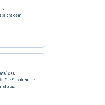
es
tspricht dem
ata" des
. Die Schnittstelle
mat aus.