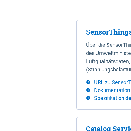
SensorThings
Über die SensorTh
des Umweltminister
Luftqualitätsdaten
(Strahlungsbelastu
URL zu SensorT
Dokumentation
Spezifikation d
Catalog Serv