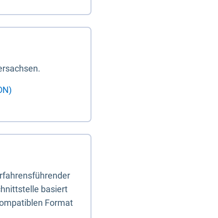
ersachsen.
ON)
erfahrensführender
nittstelle basiert
-kompatiblen Format