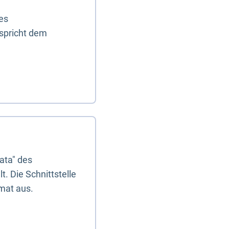
es
tspricht dem
ata" des
. Die Schnittstelle
mat aus.