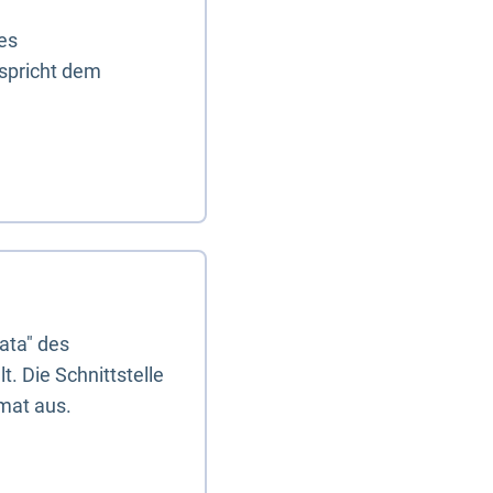
es
tspricht dem
ata" des
. Die Schnittstelle
mat aus.