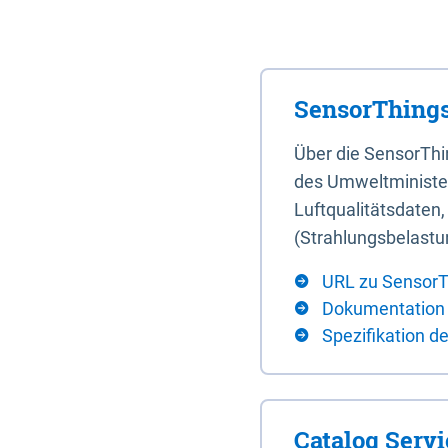
SensorThings
Über die SensorTh
des Umweltminister
Luftqualitätsdaten
(Strahlungsbelastu
URL zu SensorT
Dokumentation
Spezifikation d
Catalog Serv