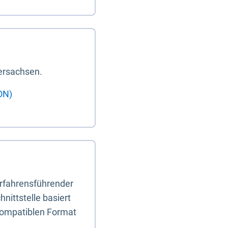
ersachsen.
ON)
erfahrensführender
nittstelle basiert
-kompatiblen Format