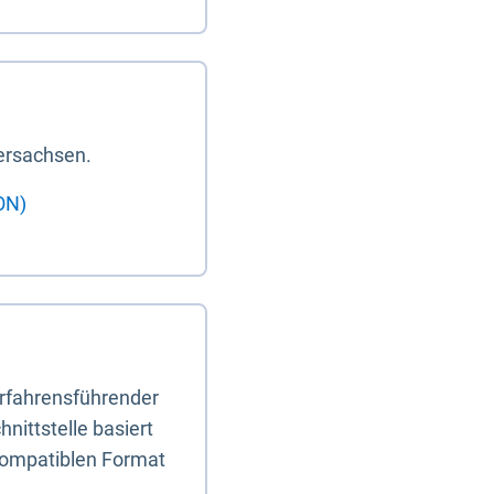
ersachsen.
ON)
erfahrensführender
nittstelle basiert
-kompatiblen Format