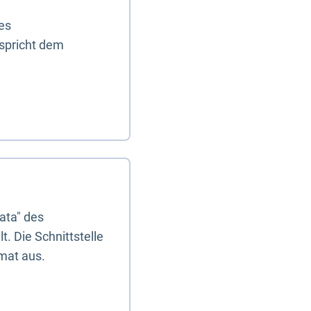
es
tspricht dem
ata" des
. Die Schnittstelle
mat aus.