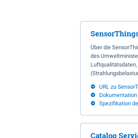
SensorThings
Über die SensorTh
des Umweltminister
Luftqualitätsdaten
(Strahlungsbelastu
URL zu SensorT
Dokumentation
Spezifikation d
Catalog Serv