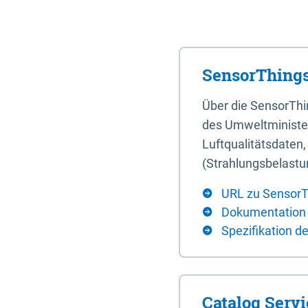
SensorThings
Über die SensorTh
des Umweltminister
Luftqualitätsdaten
(Strahlungsbelastu
URL zu SensorT
Dokumentation
Spezifikation d
Catalog Serv