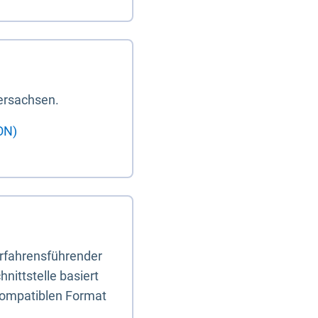
ersachsen.
ON)
erfahrensführender
nittstelle basiert
-kompatiblen Format