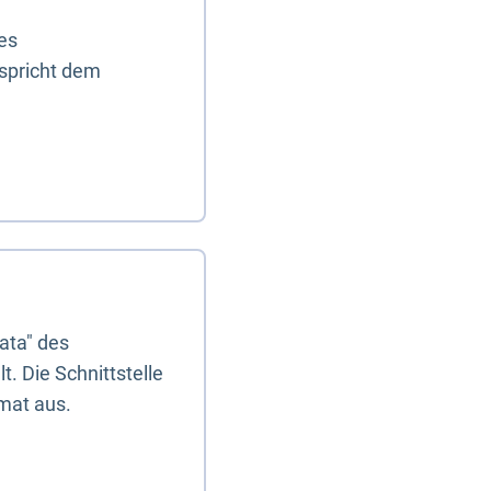
es
tspricht dem
ata" des
. Die Schnittstelle
mat aus.