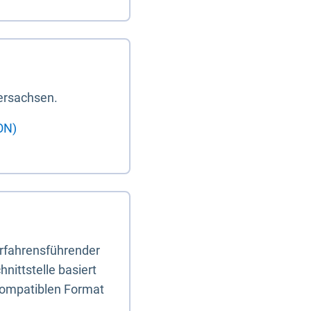
ersachsen.
ON)
erfahrensführender
nittstelle basiert
-kompatiblen Format