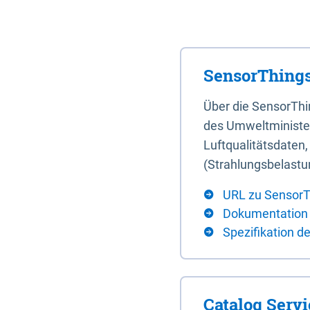
SensorThings
Über die SensorTh
des Umweltminister
Luftqualitätsdaten
(Strahlungsbelastu
URL zu SensorT
Dokumentation
Spezifikation d
Catalog Serv