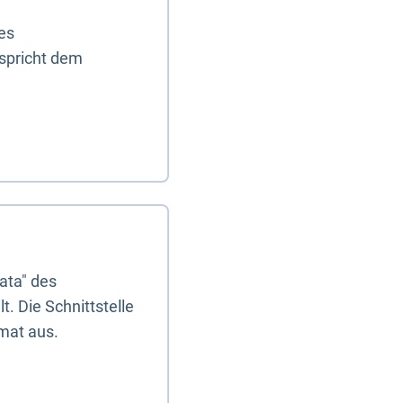
es
tspricht dem
ata" des
. Die Schnittstelle
mat aus.