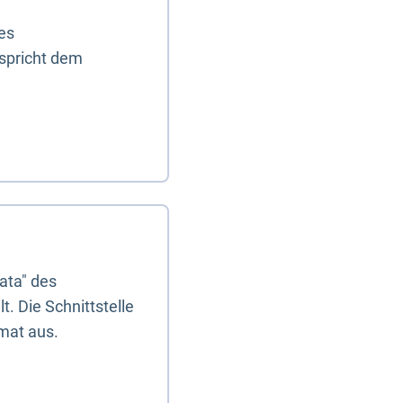
es
tspricht dem
ata" des
. Die Schnittstelle
mat aus.