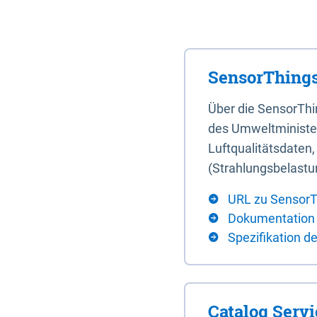
SensorThings
Über die SensorTh
des Umweltminister
Luftqualitätsdaten
(Strahlungsbelastu
URL zu SensorT
Dokumentation
Spezifikation d
Catalog Serv