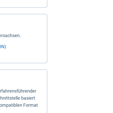
ersachsen.
ON)
erfahrensführender
nittstelle basiert
-kompatiblen Format