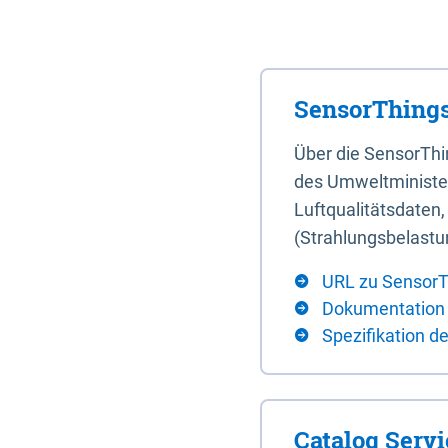
SensorThings
Über die SensorTh
des Umweltminister
Luftqualitätsdaten
(Strahlungsbelastu
URL zu SensorT
Dokumentation
Spezifikation d
Catalog Serv