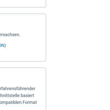
ersachsen.
ON)
erfahrensführender
nittstelle basiert
-kompatiblen Format