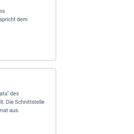
es
tspricht dem
ata" des
. Die Schnittstelle
mat aus.