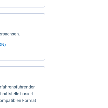
ersachsen.
ON)
erfahrensführender
nittstelle basiert
-kompatiblen Format