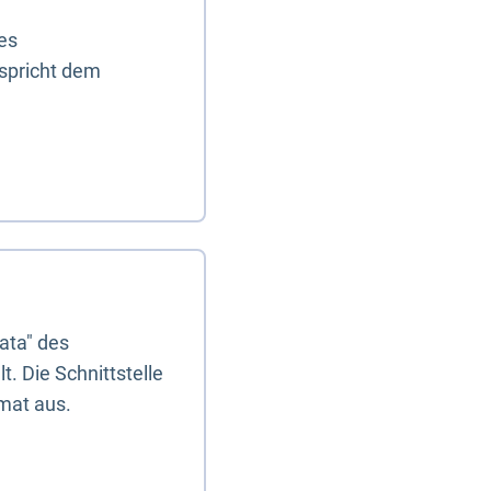
es
tspricht dem
ata" des
. Die Schnittstelle
mat aus.