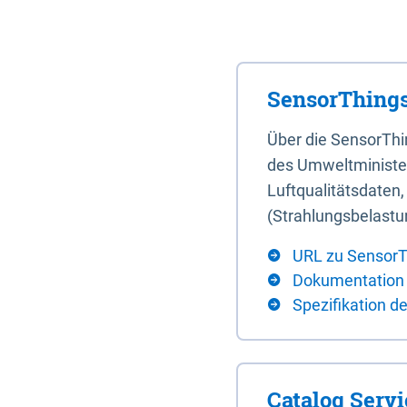
SensorThings
Über die SensorTh
des Umweltminister
Luftqualitätsdaten
(Strahlungsbelastu
URL zu SensorT
Dokumentation
Spezifikation d
Catalog Serv