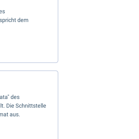
es
tspricht dem
ata" des
. Die Schnittstelle
mat aus.