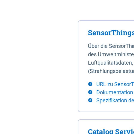
SensorThings
Über die SensorTh
des Umweltminister
Luftqualitätsdaten
(Strahlungsbelastu
URL zu SensorT
Dokumentation
Spezifikation d
Catalog Serv