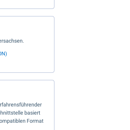
ersachsen.
ON)
erfahrensführender
nittstelle basiert
-kompatiblen Format