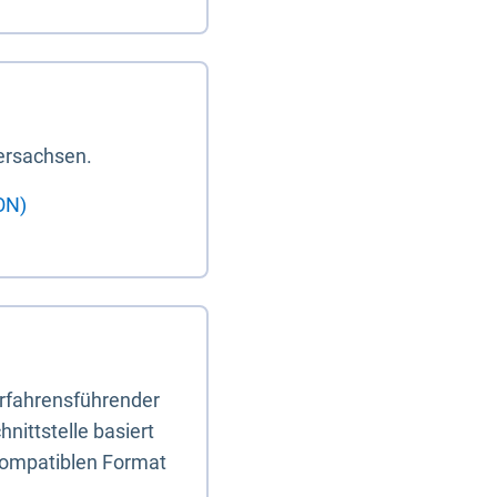
ersachsen.
ON)
erfahrensführender
nittstelle basiert
-kompatiblen Format