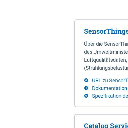
SensorThings
Über die SensorTh
des Umweltminister
Luftqualitätsdaten
(Strahlungsbelastu
URL zu SensorT
Dokumentation
Spezifikation d
Catalog Serv