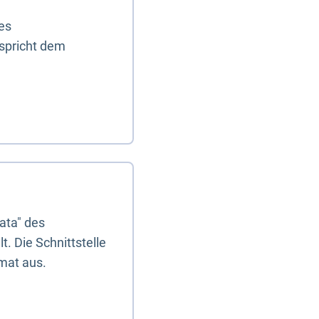
es
tspricht dem
ata" des
. Die Schnittstelle
mat aus.