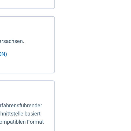
ersachsen.
ON)
erfahrensführender
nittstelle basiert
-kompatiblen Format