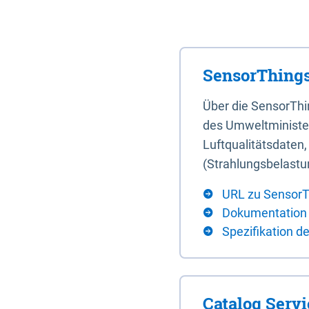
SensorThings
Über die SensorTh
des Umweltminister
Luftqualitätsdaten
(Strahlungsbelastu
URL zu SensorT
Dokumentation
Spezifikation d
Catalog Serv