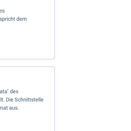
es
tspricht dem
ata" des
. Die Schnittstelle
mat aus.