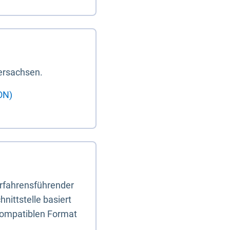
ersachsen.
ON)
erfahrensführender
nittstelle basiert
-kompatiblen Format