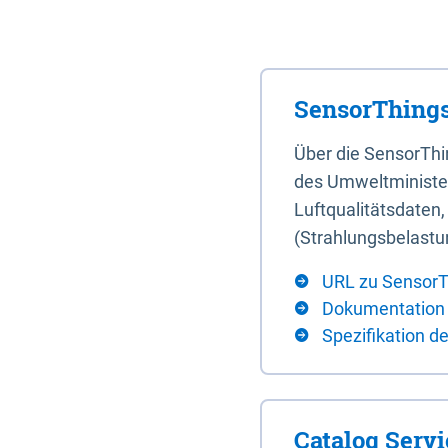
SensorThings
Über die SensorTh
des Umweltminister
Luftqualitätsdaten
(Strahlungsbelastu
URL zu SensorT
Dokumentation
Spezifikation d
Catalog Serv