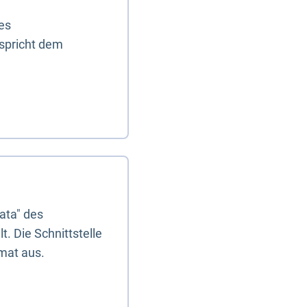
es
tspricht dem
ata" des
. Die Schnittstelle
mat aus.