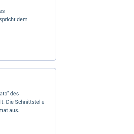
es
tspricht dem
ata" des
. Die Schnittstelle
mat aus.