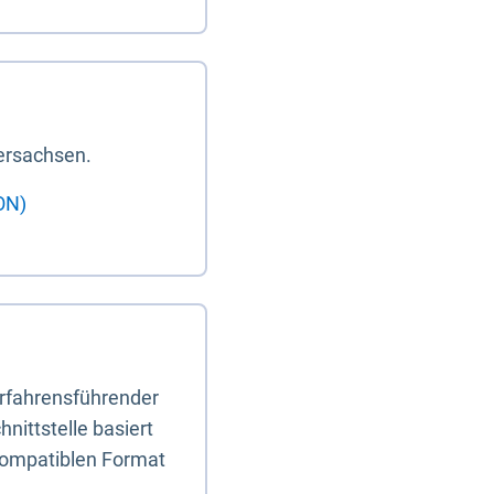
ersachsen.
ON)
erfahrensführender
nittstelle basiert
-kompatiblen Format