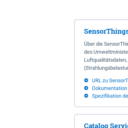
SensorThings
Über die SensorTh
des Umweltminister
Luftqualitätsdaten
(Strahlungsbelastu
URL zu SensorT
Dokumentation
Spezifikation d
Catalog Serv