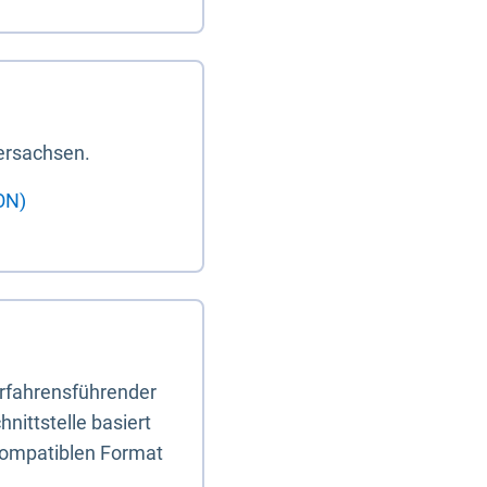
ersachsen.
ON)
erfahrensführender
nittstelle basiert
-kompatiblen Format