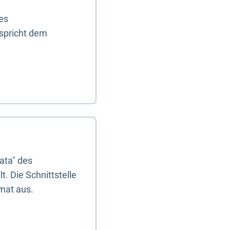
es
tspricht dem
ata" des
. Die Schnittstelle
mat aus.