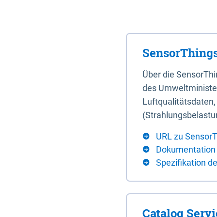
SensorThings
Über die SensorTh
des Umweltminister
Luftqualitätsdaten
(Strahlungsbelastu
URL zu SensorT
Dokumentation
Spezifikation d
Catalog Serv