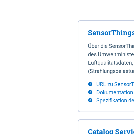
SensorThings
Über die SensorTh
des Umweltminister
Luftqualitätsdaten
(Strahlungsbelastu
URL zu SensorT
Dokumentation
Spezifikation d
Catalog Serv