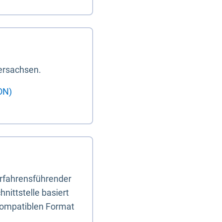
ersachsen.
ON)
erfahrensführender
nittstelle basiert
-kompatiblen Format