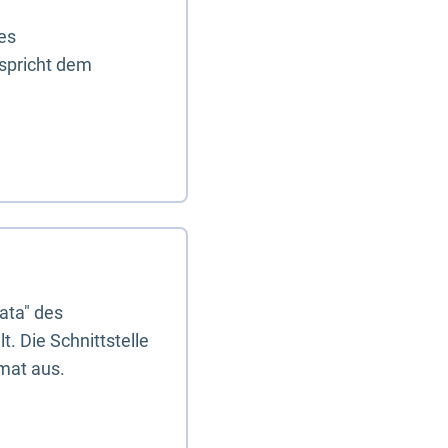
es
tspricht dem
ata" des
. Die Schnittstelle
mat aus.