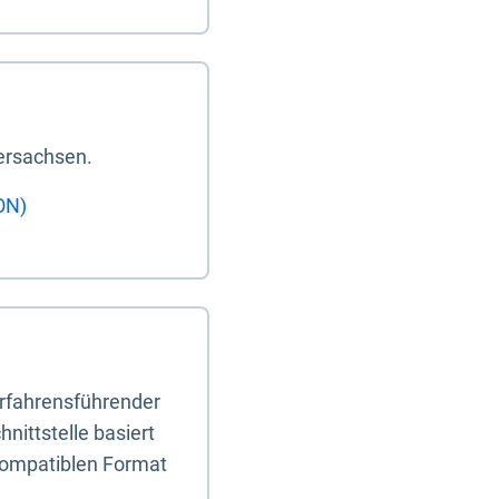
ersachsen.
ON)
erfahrensführender
nittstelle basiert
-kompatiblen Format