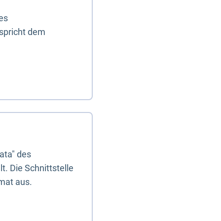
es
tspricht dem
ata" des
. Die Schnittstelle
mat aus.