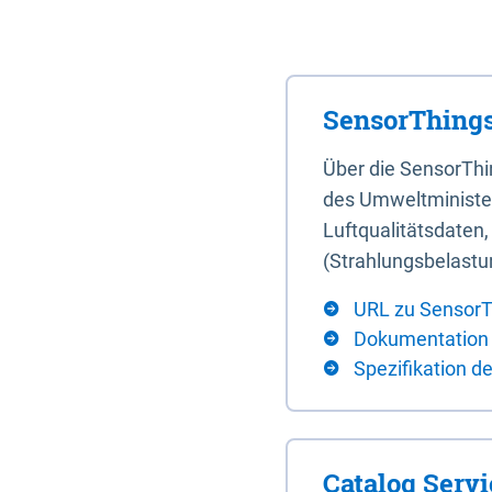
SensorThings
Über die SensorTh
des Umweltminister
Luftqualitätsdaten
(Strahlungsbelastu
URL zu SensorT
Dokumentation
Spezifikation d
Catalog Serv