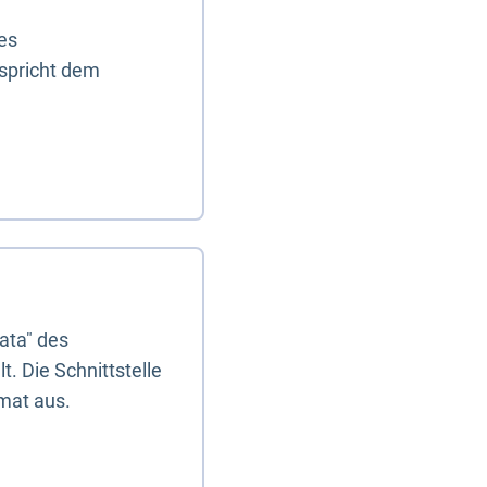
es
tspricht dem
ata" des
. Die Schnittstelle
mat aus.