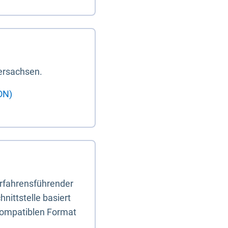
ersachsen.
ON)
erfahrensführender
nittstelle basiert
-kompatiblen Format