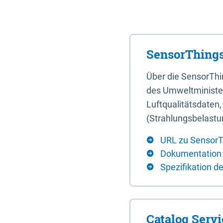
SensorThings
Über die SensorTh
des Umweltminister
Luftqualitätsdaten
(Strahlungsbelastu
URL zu SensorT
Dokumentation
Spezifikation d
Catalog Serv