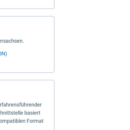
ersachsen.
ON)
erfahrensführender
nittstelle basiert
-kompatiblen Format