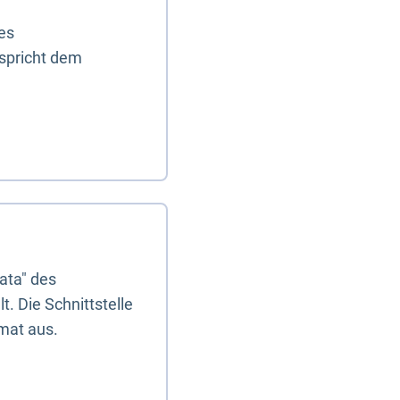
es
tspricht dem
ata" des
. Die Schnittstelle
mat aus.