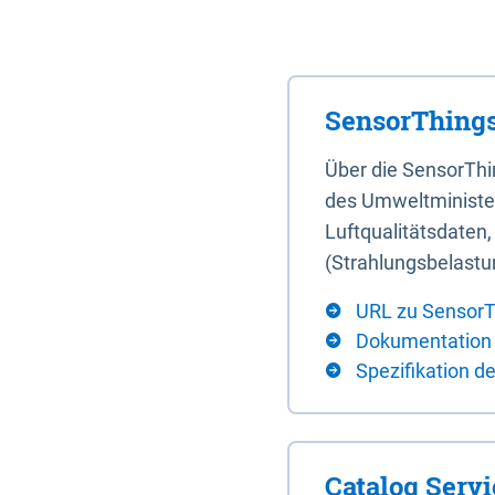
SensorThings
Über die SensorTh
des Umweltminister
Luftqualitätsdaten
(Strahlungsbelastu
URL zu SensorT
Dokumentation
Spezifikation d
Catalog Serv