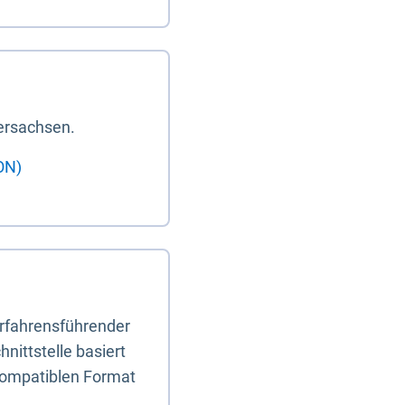
ersachsen.
ON)
erfahrensführender
nittstelle basiert
-kompatiblen Format