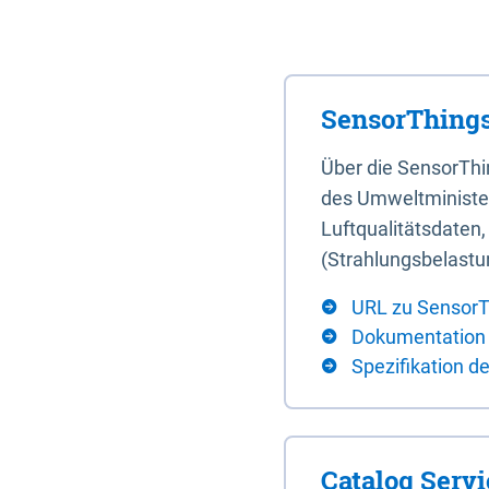
SensorThings
Über die SensorTh
des Umweltminister
Luftqualitätsdaten
(Strahlungsbelastu
URL zu SensorT
Dokumentation
Spezifikation d
Catalog Serv