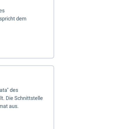
es
tspricht dem
ata" des
. Die Schnittstelle
mat aus.