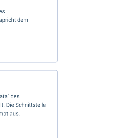
es
tspricht dem
ata" des
. Die Schnittstelle
mat aus.