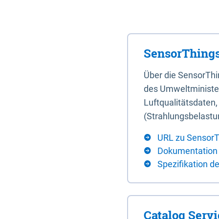
SensorThings
Über die SensorTh
des Umweltminister
Luftqualitätsdaten
(Strahlungsbelastu
URL zu SensorT
Dokumentation
Spezifikation d
Catalog Serv