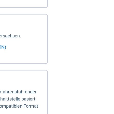
ersachsen.
ON)
erfahrensführender
nittstelle basiert
-kompatiblen Format