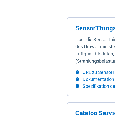
SensorThings
Über die SensorTh
des Umweltminister
Luftqualitätsdaten
(Strahlungsbelastu
URL zu SensorT
Dokumentation
Spezifikation d
Catalog Serv