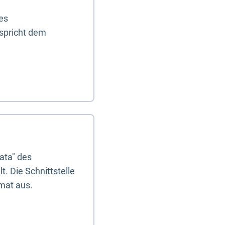
es
tspricht dem
ata" des
. Die Schnittstelle
mat aus.