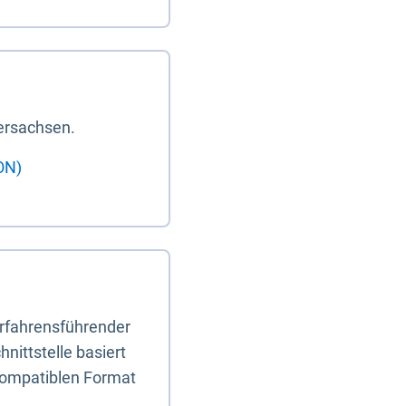
ersachsen.
ON)
erfahrensführender
nittstelle basiert
-kompatiblen Format